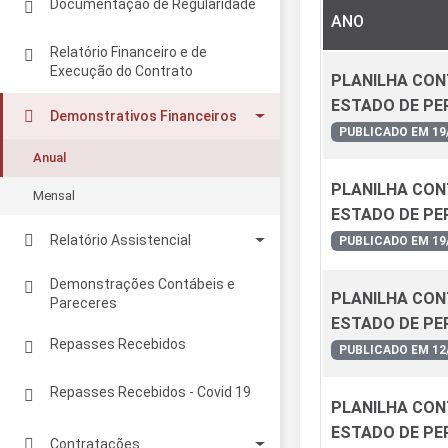
Documentação de Regularidade
ANO
Relatório Financeiro e de
Execução do Contrato
PLANILHA CONT
ESTADO DE PE
Demonstrativos Financeiros
PUBLICADO EM 19
Anual
PLANILHA CONT
Mensal
ESTADO DE P
Relatório Assistencial
PUBLICADO EM 19
Anual
Demonstrações Contábeis e
PLANILHA CONT
Pareceres
Mensal
ESTADO DE PE
Repasses Recebidos
PUBLICADO EM 12
Repasses Recebidos - Covid 19
PLANILHA CONT
ESTADO DE P
Contratações