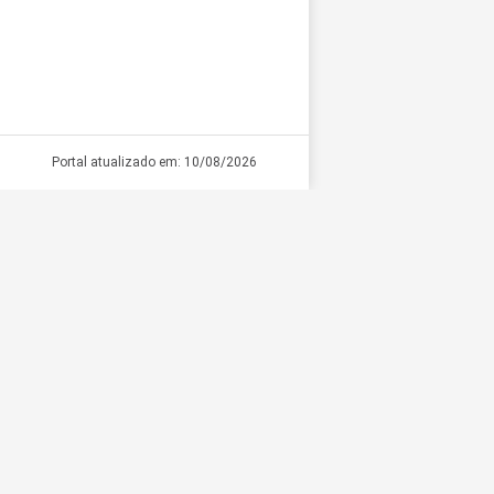
Portal atualizado em: 10/08/2026
Hospital Eduardo Campos
Portal da Transparência - Acesso às informações
sobre a gestão da unidade, em cumprimento à Lei d
Acesso à Informação.