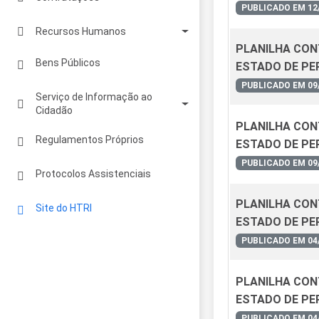
PUBLICADO EM 12
Regulamentos
Recursos Humanos
PLANILHA CONT
Cotações
Regulamento para Recrutamento de
Bens Públicos
ESTADO DE PE
Pessoal
Contratos
PUBLICADO EM 09
Serviço de Informação ao
Servidores Públicos Cedidos
Cidadão
PLANILHA CONT
Despesas com Pessoal
Eletrônico
Regulamentos Próprios
ESTADO DE P
PUBLICADO EM 09
Presencial
Protocolos Assistenciais
Relatório Estatístico - PAI
PLANILHA CONT
Site do HTRI
ESTADO DE PE
PUBLICADO EM 04
PLANILHA CONT
ESTADO DE P
PUBLICADO EM 04