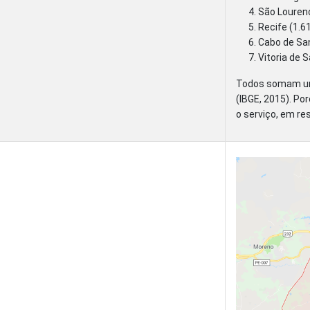
São Lourenç
Recife (1.61
Cabo de San
Vitoria de 
Todos somam uma
(IBGE, 2015). Po
o serviço, em res