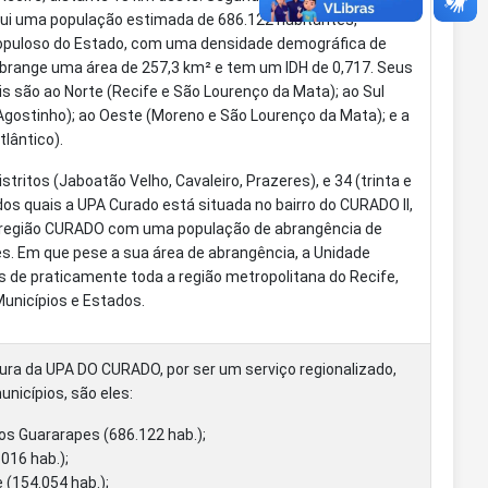
sui uma população estimada de 686.122 habitantes,
puloso do Estado, com uma densidade demográfica de
Abrange uma área de 257,3 km² e tem um IDH de 0,717. Seus
is são ao Norte (Recife e São Lourenço da Mata); ao Sul
Agostinho); ao Oeste (Moreno e São Lourenço da Mata); e a
lântico).
istritos (Jaboatão Velho, Cavaleiro, Prazeres), e 34 (trinta e
 dos quais a UPA Curado está situada no bairro do CURADO II,
região CURADO com uma população de abrangência de
s. Em que pese a sua área de abrangência, a Unidade
 de praticamente toda a região metropolitana do Recife,
unicípios e Estados.
ura da UPA DO CURADO, por ser um serviço regionalizado,
nicípios, são eles:
s Guararapes (686.122 hab.);
016 hab.);
(154.054 hab.);