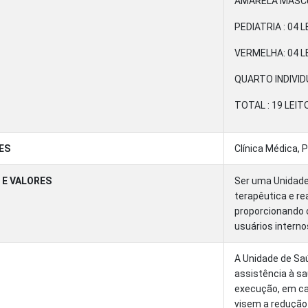
AMARELA MASCUL
PEDIATRIA : 04 
VERMELHA: 04 L
QUARTO INDIVID
TOTAL : 19 LEIT
ES
Clínica Médica, 
 E VALORES
Ser uma Unidade
terapêutica e re
proporcionando c
usuários interno
A Unidade de Saú
assistência à s
execução, em ca
visem a redução 