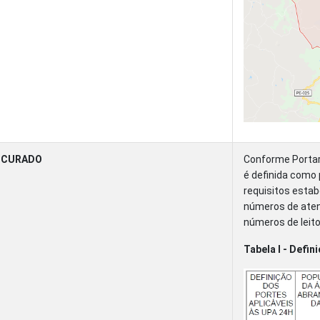
A CURADO
Conforme Portar
é definida como 
requisitos estab
números de aten
números de leit
Tabela I - Defi