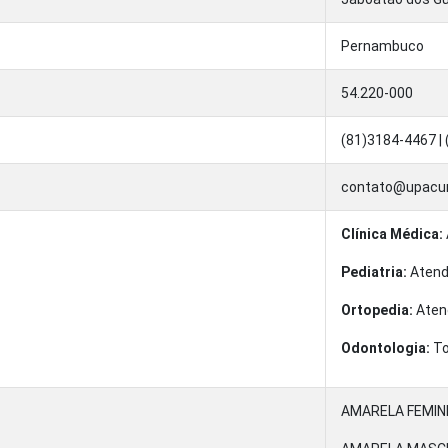
Pernambuco
54.220-000
(81)3184-4467 |
contato@upacur
Clínica Médica:
Pediatria:
Atend
Ortopedia:
Aten
Odontologia:
To
AMARELA FEMINI