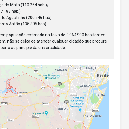
o da Mata (110.264 hab.);
7.183 hab.);
to Agostinho (200.546 hab);
Santo Antão (135.805 hab).
 população estimada na faixa de 2.964.990 habitantes
rém, não se deixa de atender qualquer cidadão que procure
peito ao princípio da universalidade.