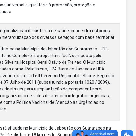
o universal e igualitário à promoção, proteção e
saúde.
 regionalização do sistema de saúde, concentra esforços
 hierarquização dos diversos serviços com base territorial.
itua-se no Município de Jaboatão dos Guararapes – PE,
te no Complexo metropolitano “sul”, composto pelo
s Silveira, Hospital Geral Otávio de Freitas. O Município
dades como: Policlínicas, UPA Barra de Jangada e UPA
azendo parte da I e II Gerência Regional de Saúde. Segundo
de 07 Julho de 2011 (substituindo a portaria 1020 / 2009),
as diretrizes para a implantação do componente pré-
na organização de redes de atenção integral as urgências,
 com a Política Nacional de Atenção as Urgências do
úde.
tá situada no Município de Jaboatão dos Guararapes na
ecife, distante 18 km deste. Segundo o IBGE, censo 2015,