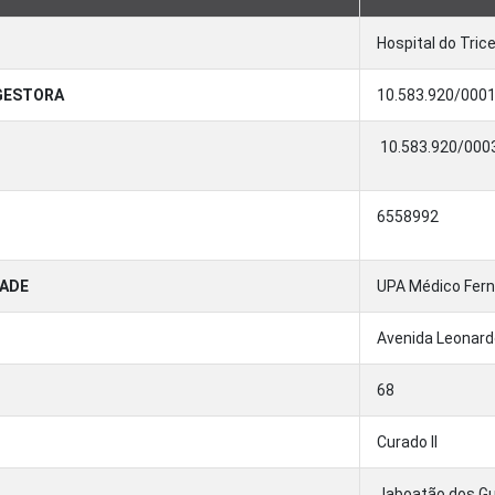
Hospital do Tric
GESTORA
10.583.920/000
10.583.920/000
6558992
DADE
UPA Médico Fern
Avenida Leonardo
68
Curado II
Jaboatão dos G