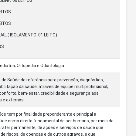
INA: 06 LEITOS
LEITOS
EITOS
UAL ( ISOLAMENTO: 01 LEITO)
OS
Pediatria, Ortopedia e Odontologia
 de Saúde de referência para prevenção, diagnóstico,
abilitação da saúde, através de equipe multiprofissional,
onforto, bem-estar, credibilidade e segurança aos
s e externos.
de tem por finalidade preponderante e principal a
aúde como direito fundamental do ser humano, por meio da
ráter permanente, de ações e serviços de saúde que
de riscos, de doenças e de outros agravos, e que