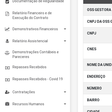
Documentação de Regularidade
OSS GESTORA
Relatório Financeiro e de
Execução do Contrato
CNPJ DA OSS 
Demonstrativos Financeiros
CNPJ
Anual
Relatório Assistencial
Mensal
CNES
Anual
Demonstrações Contábeis e
Pareceres
Mensal
NOME DA UNI
Repasses Recebidos
ENDEREÇO
Repasses Recebidos - Covid 19
NÚMERO
Contratações
BAIRRO
Regulamentos
Recursos Humanos
CIDADE
Cotações