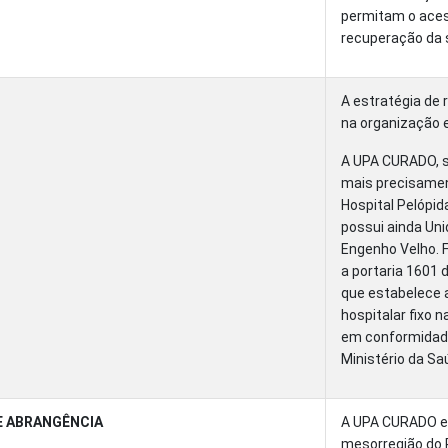
permitam o acess
recuperação da 
A estratégia de
na organização e
A UPA CURADO, s
mais precisamen
Hospital Pelópida
possui ainda Uni
Engenho Velho. F
a portaria 1601 
que estabelece 
hospitalar fixo 
em conformidade
Ministério da Sa
E ABRANGÊNCIA
A UPA CURADO es
mesorregião do R