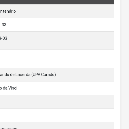
entenário
1-33
3-03
ando de Lacerda (UPA Curado)
 da Vinci
uararapes