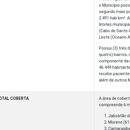
o Município pos
segundo mais po
2.491 hab km². 
limites municipa
(Cabo de Santo 
Leste (Oceano At
Possui (3) três d
quatro) bairros,
componente da 
46.449 habitante
recebe pacientes
além de outros M
OTAL COBERTA
A área de cobert
compreende 6 mu
Jaboatão do
Moreno (61.
Camaragibe 