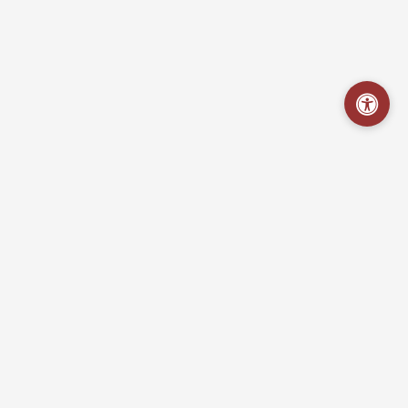
Hospital Regional Emília Câmara
Portal da Transparência - Acesso às informações sobre a gestão
da unidade, em cumprimento à Lei de Acesso à Informação.
Links Importantes