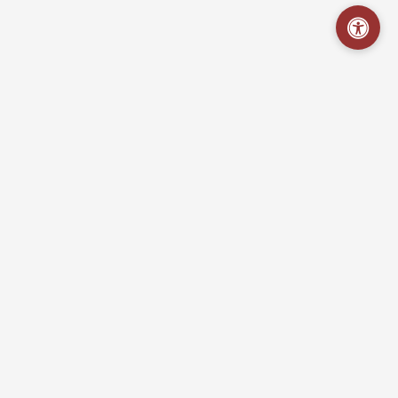
Hospital Regional Emília Câmara
Portal da Transparência - Acesso às informações sobre a gestão
da unidade, em cumprimento à Lei de Acesso à Informação.
Links Importantes
Institucional
Contratos