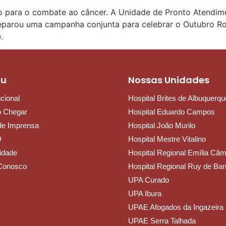
 o combate ao câncer. A Unidade de Pronto Atendimento
eparou uma campanha conjunta para celebrar o Outubro Ro
e.
nu
Nossas Unidades
ucional
Hospital Brites de Albuquerqu
 Chegar
Hospital Eduardo Campos
de Imprensa
Hospital João Murilo
D
Hospital Mestre Vitalino
ridade
Hospital Regional Emília Câ
Conosco
Hospital Regional Ruy de Bar
UPA Curado
UPA Ibura
UPAE Afogados da Ingazeira
UPAE Serra Talhada