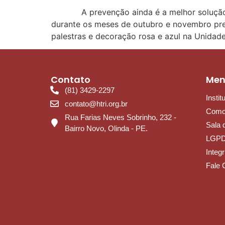
A prevenção ainda é a melhor solução para
durante os meses de outubro e novembro pr
palestras e decoração rosa e azul na Unidad
Contato
Me
(81) 3429-2297
Instit
contato@htri.org.br
Como
Rua Farias Neves Sobrinho, 232 -
Sala 
Bairro Novo, Olinda - PE.
LGP
Integ
Fale 