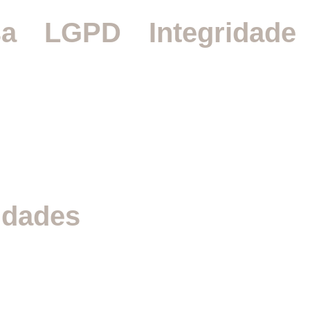
sa
LGPD
Integridade
idades