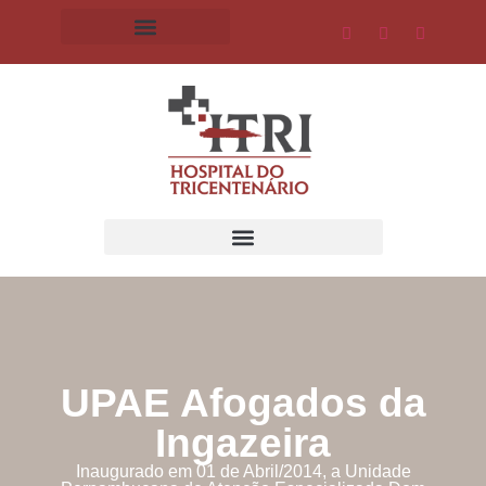
UPAE Afogados da
Ingazeira
Inaugurado em 01 de Abril/2014, a Unidade