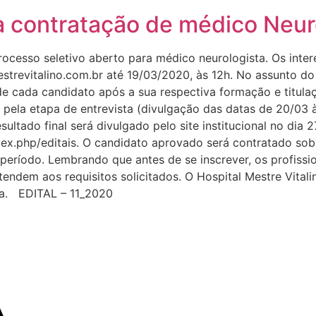
 contratação de médico Neur
rocesso seletivo aberto para médico neurologista. Os int
strevitalino.com.br até 19/03/2020, às 12h. No assunto do
 de cada candidato após a sua respectiva formação e titula
o pela etapa de entrevista (divulgação das datas de 20/03
esultado final será divulgado pelo site institucional no dia 
ex.php/editais. O candidato aprovado será contratado sob
eríodo. Lembrando que antes de se inscrever, os profissio
atendem aos requisitos solicitados. O Hospital Mestre Vital
ama. EDITAL – 11_2020