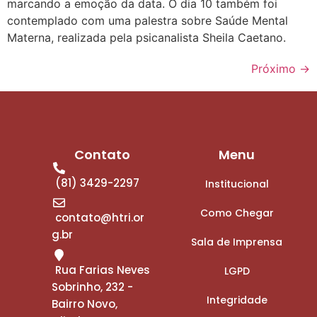
marcando a emoção da data. O dia 10 também foi
contemplado com uma palestra sobre Saúde Mental
Materna, realizada pela psicanalista Sheila Caetano.
Próximo
→
Contato
Menu
(81) 3429-2297
Institucional
Como Chegar
contato@htri.or
g.br
Sala de Imprensa
Rua Farias Neves
LGPD
Sobrinho, 232 -
Integridade
Bairro Novo,