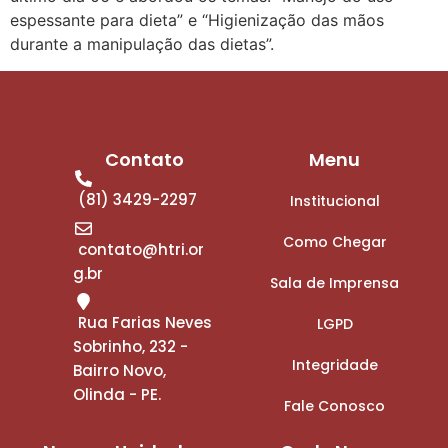
espessante para dieta” e “Higienização das mãos
durante a manipulação das dietas”.
Contato
Menu
(81) 3429-2297
Institucional
Como Chegar
contato@htri.or
g.br
Sala de Imprensa
Rua Farias Neves
LGPD
Sobrinho, 232 -
Integridade
Bairro Novo,
Olinda - PE.
Fale Conosco