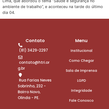
Lima, que abordou o tema “Saúde e segurança no
ambiente de trabalho”, e aconteceu na tarde do último
dia 04.
Contato
Menu
(81) 3429-2297
Institucional
Como Chegar
contato@htri.or
g.br
Sala de Imprensa
Rua Farias Neves
LGPD
Sobrinho, 232 -
Integridade
Bairro Novo,
Olinda - PE.
Fale Conosco