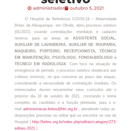
administrador
outubro 5, 2021
O Hospital de Referência COVID-19 – Maternidade
Brites de Albuquerque, em Olinda, abriu processo seletivo
(01/2021) visando contratações imediatas e cadastro
reserva, para as áreas de
ASSISTENTE SOCIAL,
AUXILIAR DE LAVANDERIA, AUXILIAR DE ROUPARIA,
MAQUEIRO, PORTEIRO, RECEPCIONISTA, TÉCNICO
EM MANUTENÇÃO, PSICÓLOGO, FONOAUDIÓLOGO e
TÉCNICO EM RADIOLOGIA
. Com foco na situação de
emergência do período, o processo seletivo obedecerá aos
critérios mínimos, no que concerne ao prazo das etapas,
considerando a necessidade de contratação imediata. Os
interessados devem encaminhar seus currículos até o
próximo dia 10 de outubro de 2021, constando o nome
completo do candidato e a função pleiteada, para o e-
mail
administracao.brites@htri.org.br
, atendendo todas as
disposições previstas no edital que se encontra no site do
Hospital (
http://brites.org.br/index.php/editais/category/273-
editais-2021
).