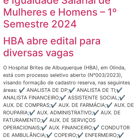
e Igualdade Salarial de
Mulheres e Homens – 1º
Semestre 2024
HBA abre edital para
diversas vagas
O Hospital Brites de Albuquerque (HBA), em Olinda,
está com processo seletivo aberto (N°003/2023),
visando formação de cadastro reserva, nas seguintes
áreas: ✔️ ANALISTA DE DP;✔️ ANALISTA DE TI;✔️
ANALISTA FINANCEIRO;✔️ ASSISTENTE SOCIAL;✔️
AUX. DE COMPRAS;✔️ AUX. DE FARMÁCIA;✔️ AUX. DE
ROUPARIA;✔️ AUX. ADMINISTRATIVO;✔️ AUX. DE
FATURAMENTO;✔️ AUX. DE SERVIÇOS
OPERACIONAIS;✔️ AUX. FINANCEIRO;✔️ CONDUTOR
DE AMBULÂNCIA;✔️ COPEIRO;✔️ ENFERMEIRO;✔️