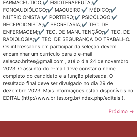
FARMACÊUTICO;✔️ FISIOTERAPEUTA;✔️
FONOAUDIÓLOGO;✔️ MAQUEIRO;✔️ MÉDICO;✔️
NUTRICIONISTA;✔️ PORTEIRO;✔️ PSICÓLOGO;✔️
RECEPCIONISTA;✔️ SECRETARIA;✔️ TEC. DE
ENFERMAGEM;✔️ TEC. DE MANUTENÇÃO;✔️ TEC. DE
RADIOLOGIA;✔️ TEC. DE SEGURANÇA DO TRABALHO.
Os interessados em participar da seleção devem
encaminhar um currículo para o e-mail
selecao.brites@gmail.com , até o dia 24 de novembro
2023. O assunto do e-mail deve constar o nome
completo do candidato e a função pleiteada. O
resultado final deve ser divulgado no dia 29 de
dezembro 2023. Mais informações estão disponíveis no
EDITAL (http://www.brites.org.br/index.php/editais ).
Próximo
→