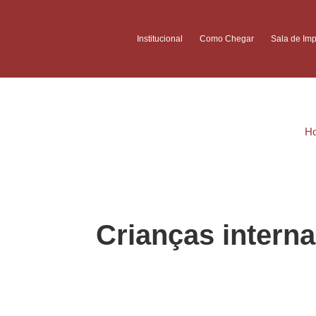
Institucional
Como Chegar
Sala de Im
H
Crianças intern