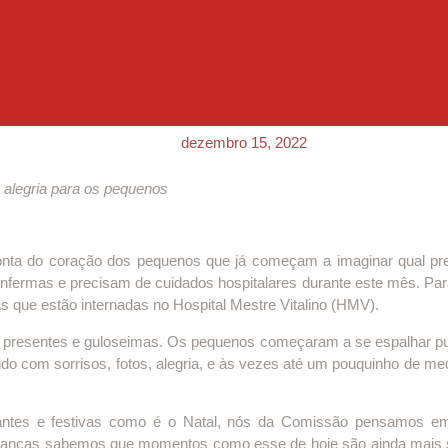
dezembro 15, 2022
 alegria para os pequenos
ta do coração dos pequenos que já começam a imaginar qual pres
nfermas e precisam de cuidados hospitalares durante este mês. Para 
ças que estão internadas no Hospital Mestre Vitalino (HMV).
 presentes e guloseimas. Os pequenos começaram a se espalhar pu
bido com sorrisos, fotos, alegria, e às vezes até um pouquinho de me
tes e festivas como é o Natal, nós da Comissão pensamos em p
ianças sabemos que momentos como esse de hoje são ainda mais sign