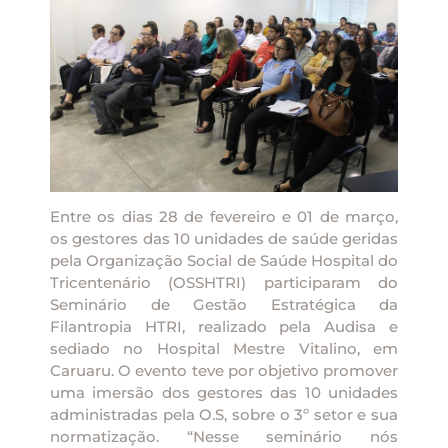
Entre os dias 28 de fevereiro e 01 de março,
os gestores das 10 unidades de saúde geridas
pela Organização Social de Saúde Hospital do
Tricentenário (OSSHTRI) participaram do
Seminário de Gestão Estratégica da
Filantropia HTRI, realizado pela Audisa e
sediado no Hospital Mestre Vitalino, em
Caruaru. O evento teve por objetivo promover
uma imersão dos gestores das 10 unidades
administradas pela O.S, sobre o 3º setor e sua
normatização. “Nesse seminário nós