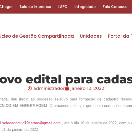
Chegar
Sala de Imprensa
LGPD
Integridade
Fale Conosco
úcleo de Gestão Compartilhada
Unidades
Portal da
ovo edital para cadas
administrador
janeiro 12, 2022
deu início ao processo seletivo para formação de cadastro reserva (
TÉCNICO EM ENFERMAGEM
. O processo seletivo, que conta com análise curr
il
selecaocovid19sertao@gmail.com
, até o dia 16 de janeiro de 2022, com 
a 31 de janeiro de 2022.