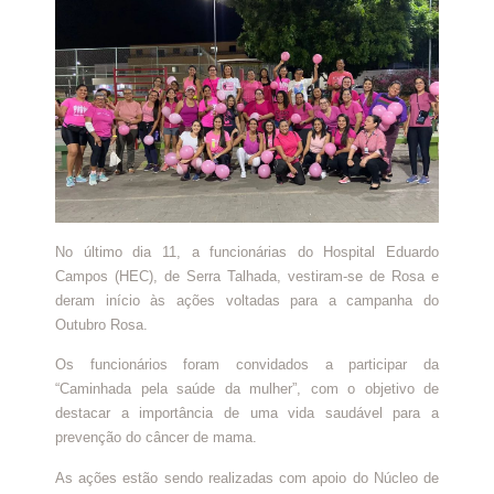
No último dia 11, a funcionárias do Hospital Eduardo
Campos (HEC), de Serra Talhada, vestiram-se de Rosa e
deram início às ações voltadas para a campanha do
Outubro Rosa.
Os funcionários foram convidados a participar da
“Caminhada pela saúde da mulher”, com o objetivo de
destacar a importância de uma vida saudável para a
prevenção do câncer de mama.
As ações estão sendo realizadas com apoio do Núcleo de