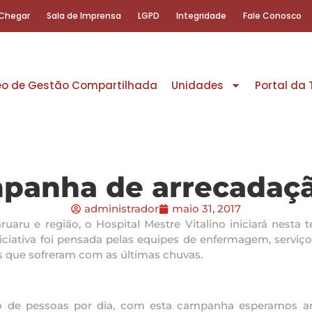
Chegar
Sala de Imprensa
LGPD
Integridade
Fale Conosco
eo de Gestão Compartilhada
Unidades
Portal da
mpanha de arrecadaçã
administrador
maio 31, 2017
ruaru e região, o Hospital Mestre Vitalino iniciará nes
niciativa foi pensada pelas equipes de enfermagem, servi
es que sofreram com as últimas chuvas.
o de pessoas por dia, com esta campanha esperamos 