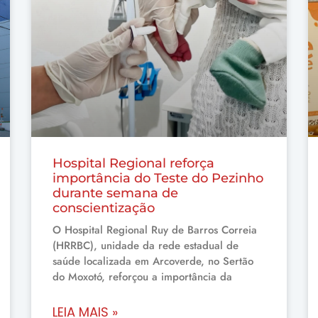
Hospital Regional reforça
importância do Teste do Pezinho
durante semana de
conscientização
O Hospital Regional Ruy de Barros Correia
(HRRBC), unidade da rede estadual de
saúde localizada em Arcoverde, no Sertão
do Moxotó, reforçou a importância da
LEIA MAIS »