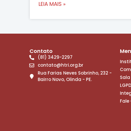
LEIA MAIS »
Contato
Me
(81) 3429-2297
Inst
contato@htri.org.br
Com
Rua Farias Neves Sobrinho, 232 -
Sala
Bairro Novo, Olinda - PE.
LGP
Inte
Fale