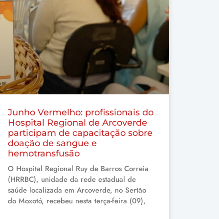
Junho Vermelho: profissionais do
Hospital Regional de Arcoverde
participam de capacitação sobre
doação de sangue e
hemotransfusão
O Hospital Regional Ruy de Barros Correia
(HRRBC), unidade da rede estadual de
saúde localizada em Arcoverde, no Sertão
do Moxotó, recebeu nesta terça-feira (09),