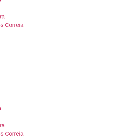
ra
os Correia
a
ra
os Correia