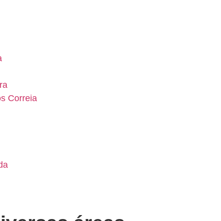
a
ra
os Correia
da