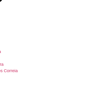
a
ra
os Correia