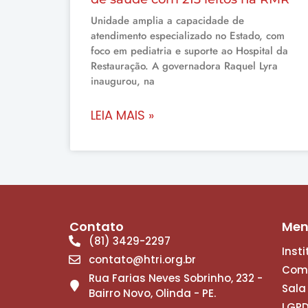
Unidade amplia a capacidade de
atendimento especializado no Estado, com
foco em pediatria e suporte ao Hospital da
Restauração. A governadora Raquel Lyra
inaugurou, na
LEIA MAIS »
Contato
Me
(81) 3429-2297
Inst
contato@htri.org.br
Com
Rua Farias Neves Sobrinho, 232 -
Sala
Bairro Novo, Olinda - PE.
LGP