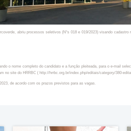
coverde, abriu processos seletivos (N°s 018 e 019/2023) visando cadastro r
do o nome completo do candidato e a função pleiteada, para o e-mail selec
m no site do HRRBC ( http://hrrbc.org.br/index.php/editais/category/380-edita
 2023, de acordo com os prazos previstos para as vagas.