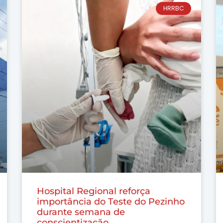
HRRBC
Hospital Regional reforça
importância do Teste do Pezinho
durante semana de
conscientização