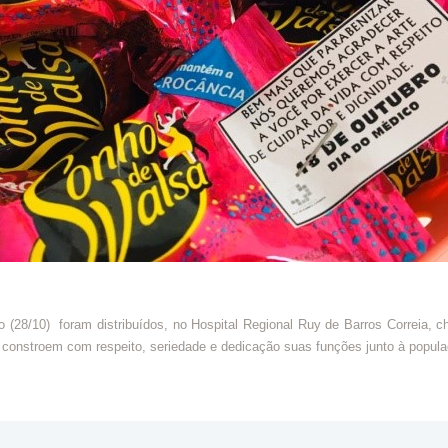
(28/10) foram distribuídos, no Hospital Regional Ruy de Barros Correia
 constroem com respeito, seriedade e dedicação suas funções junto à popula