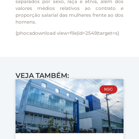
separados por sexo, raça e etnia, além dos
valores médios relativos ao contrato e
proporção salarial das mulheres frente ao dos
homens.
{phocadownload view=file|id=2549|target=s}
VEJA TAMBÉM:
NGC