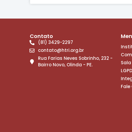
Contato
Me
(81) 3429-2297
Inst
contato@htri.org.br
Com
Rua Farias Neves Sobrinho, 232 -
Sala
Bairro Novo, Olinda - PE.
LGP
Inte
Fale