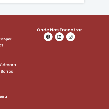
Onde Nos Encontrar
uerque
os
a Câmara
 Barros
eira