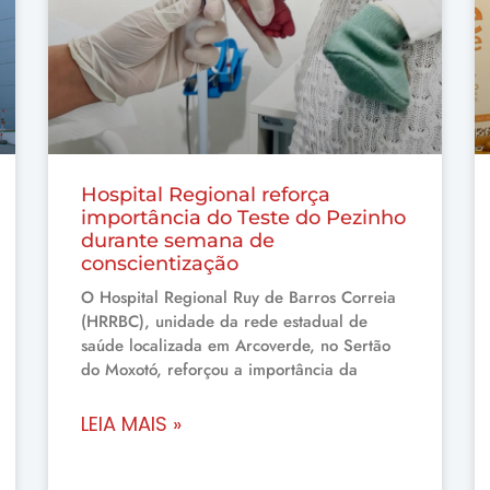
Hospital Regional reforça
importância do Teste do Pezinho
durante semana de
conscientização
O Hospital Regional Ruy de Barros Correia
(HRRBC), unidade da rede estadual de
saúde localizada em Arcoverde, no Sertão
do Moxotó, reforçou a importância da
LEIA MAIS »