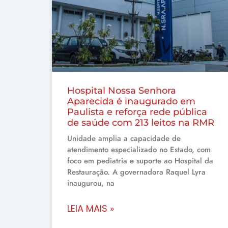
Hospital Nossa Senhora
Aparecida é inaugurado em
Paulista e reforça rede pública
de saúde com 213 leitos na RMR
Unidade amplia a capacidade de
atendimento especializado no Estado, com
foco em pediatria e suporte ao Hospital da
Restauração. A governadora Raquel Lyra
inaugurou, na
LEIA MAIS »