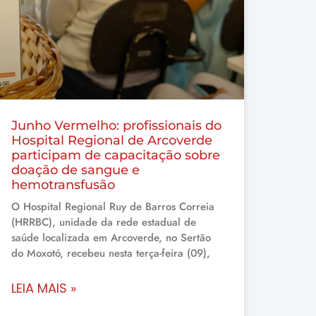
Junho Vermelho: profissionais do
Hospital Regional de Arcoverde
participam de capacitação sobre
doação de sangue e
hemotransfusão
O Hospital Regional Ruy de Barros Correia
(HRRBC), unidade da rede estadual de
saúde localizada em Arcoverde, no Sertão
do Moxotó, recebeu nesta terça-feira (09),
LEIA MAIS »