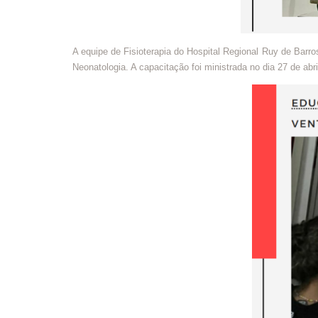
A equipe de Fisioterapia do Hospital Regional Ruy de Bar
Neonatologia. A capacitação foi ministrada no dia 27 de abr