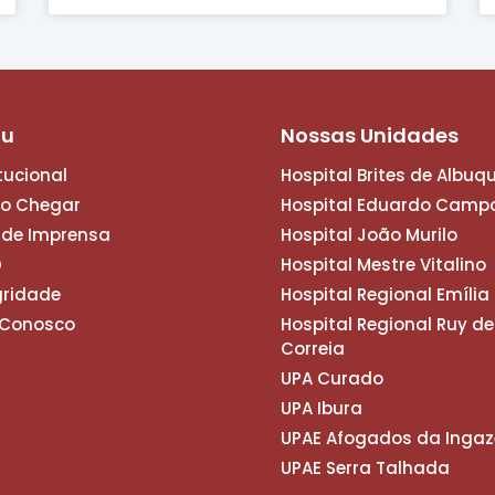
nu
Nossas Unidades
itucional
Hospital Brites de Albuq
o Chegar
Hospital Eduardo Camp
 de Imprensa
Hospital João Murilo
D
Hospital Mestre Vitalino
gridade
Hospital Regional Emíli
 Conosco
Hospital Regional Ruy de
Correia
UPA Curado
UPA Ibura
UPAE Afogados da Ingaz
UPAE Serra Talhada