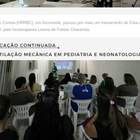
ros Correia (HRRBC), em Arcoverde, passou por mais um treinamento de Educ
il, pela fisioterapeuta Lorena de Freitas Charamba.