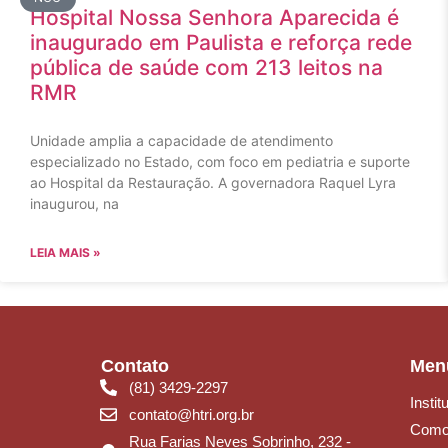
Hospital Nossa Senhora Aparecida é
inaugurado em Paulista e reforça rede
pública de saúde com 213 leitos na
RMR
Unidade amplia a capacidade de atendimento
especializado no Estado, com foco em pediatria e suporte
ao Hospital da Restauração. A governadora Raquel Lyra
inaugurou, na
LEIA MAIS »
Contato
Men
(81) 3429-2297
Instit
contato@htri.org.br
Como
Rua Farias Neves Sobrinho, 232 -