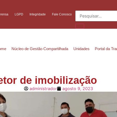
prensa
LGPD
Integridade
Fale Conosco
ome
Núcleo de Gestão Compartilhada
Unidades
Portal da Tr
etor de imobilização
administrador
agosto 9, 2023