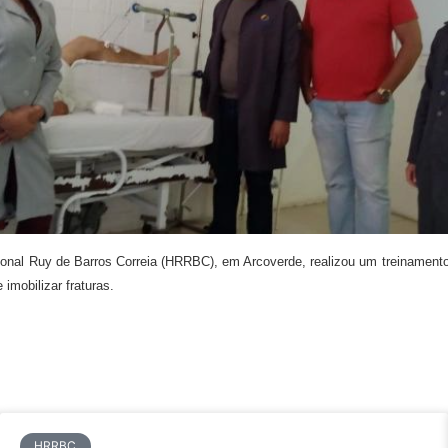
egional Ruy de Barros Correia (HRRBC), em Arcoverde, realizou um treinament
imobilizar fraturas.
HRRBC