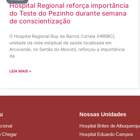
Hospital Regional reforça importância
do Teste do Pezinho durante semana
de conscientização
O Hospital Regional Ruy de Barros Correia (HRRBC),
unidade da rede estadual de saúde localizada em
Arcoverde, no Sertão do Moxotó, reforçou a importância
da
LEIA MAIS »
u
Nossas Unidades
ucional
Hospital Brites de Albuquerqu
 Chegar
Hospital Eduardo Campos