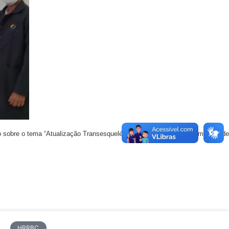
o sobre o tema “Atualização Transesquelética”, que se trata de um método de
HRRBC