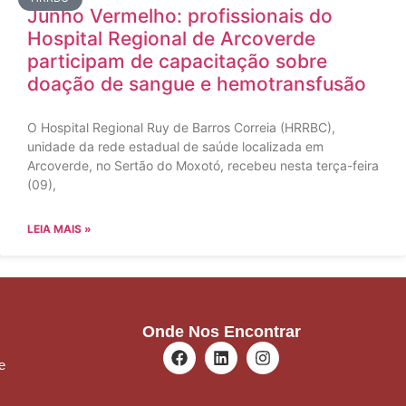
Junho Vermelho: profissionais do
Hospital Regional de Arcoverde
participam de capacitação sobre
doação de sangue e hemotransfusão
O Hospital Regional Ruy de Barros Correia (HRRBC),
unidade da rede estadual de saúde localizada em
Arcoverde, no Sertão do Moxotó, recebeu nesta terça-feira
(09),
LEIA MAIS »
Onde Nos Encontrar
e