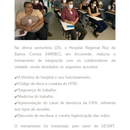
Na última sexta-feira (25), o Hospital Regional Ruy de
Barros Correia (HRRBC), em Arcoverde, realizou o
treinamento de integração com os colaboradores da
unidade, sendo abordados os seguintes assuntos:
✔️A História do hospital e seu funcionamento;
✔️Código de ética e conduta do HTRI;
✔️Segurança do trabalho;
✔️Medicina do trabalho;
✔️Apresentação do canal de denúncia da CIPA, referente
aos tipos de assédio;
✔️Descarte de resíduos e correta higienização das mãos.
O treinamento foi ministrado pelo setor do SESMT,