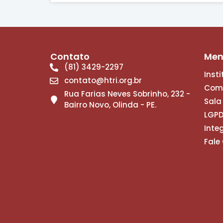
Contato
Me
(81) 3429-2297
Inst
contato@htri.org.br
Com
Rua Farias Neves Sobrinho, 232 -
Sala
Bairro Novo, Olinda - PE.
LGP
Inte
Fale