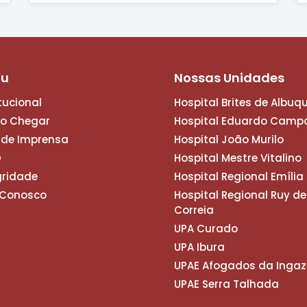
nu
Nossas Unidades
itucional
Hospital Brites de Albuq
o Chegar
Hospital Eduardo Camp
 de Imprensa
Hospital João Murilo
D
Hospital Mestre Vitalino
gridade
Hospital Regional Emíli
 Conosco
Hospital Regional Ruy de
Correia
UPA Curado
UPA Ibura
UPAE Afogados da Ingaz
UPAE Serra Talhada