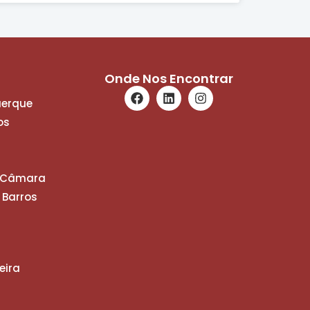
Onde Nos Encontrar
uerque
os
a Câmara
 Barros
eira