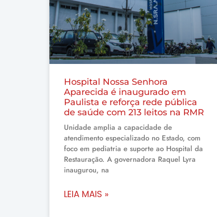
Hospital Nossa Senhora
Aparecida é inaugurado em
Paulista e reforça rede pública
de saúde com 213 leitos na RMR
Unidade amplia a capacidade de
atendimento especializado no Estado, com
foco em pediatria e suporte ao Hospital da
Restauração. A governadora Raquel Lyra
inaugurou, na
LEIA MAIS »