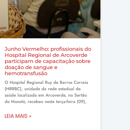
Junho Vermelho: profissionais do
Hospital Regional de Arcoverde
participam de capacitação sobre
doação de sangue e
hemotransfusão
O Hospital Regional Ruy de Barros Correia
(HRRBC), unidade da rede estadual de
saúde localizada em Arcoverde, no Sertão
do Moxotó, recebeu nesta terça-feira (09),
LEIA MAIS »