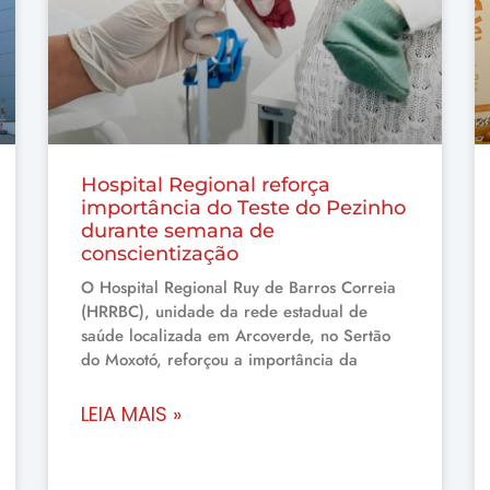
Hospital Regional reforça
importância do Teste do Pezinho
durante semana de
conscientização
O Hospital Regional Ruy de Barros Correia
(HRRBC), unidade da rede estadual de
saúde localizada em Arcoverde, no Sertão
do Moxotó, reforçou a importância da
LEIA MAIS »