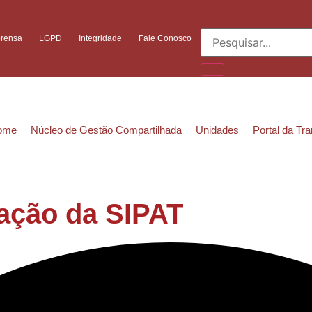
prensa
LGPD
Integridade
Fale Conosco
ome
Núcleo de Gestão Compartilhada
Unidades
Portal da Tr
ação da SIPAT