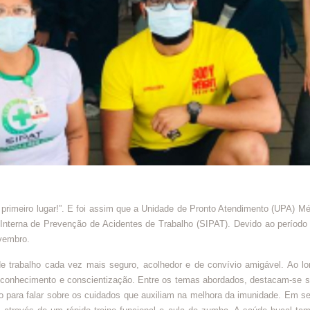
rimeiro lugar!”. E foi assim que a Unidade de Pronto Atendimento (UPA) Méd
terna de Prevenção de Acidentes de Trabalho (SIPAT). Devido ao período d
ovembro.
balho cada vez mais seguro, acolhedor e de convívio amigável. Ao long
o conhecimento e conscientização. Entre os temas abordados, destacam-se 
o para falar sobre os cuidados que auxiliam na melhora da imunidade. Em segu