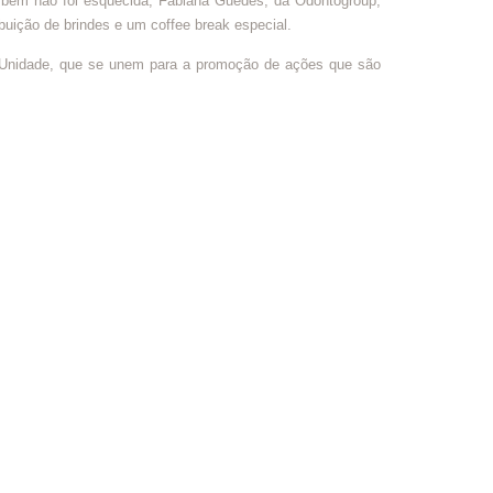
mbém não foi esquecida, Fabiana Guedes, da Odontogroup,
ibuição de brindes e um coffee break especial.
 Unidade, que se unem para a promoção de ações que são