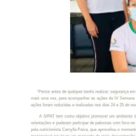
“Pense antes de qualquer tarefa realizar: segurança em p
mais uma vez, para acompanhar as ações da IV Semana In
ações foram reduzidas e realizadas nos dias 24 e 25 de n
A SIPAT tem como objetivo promover um ambiente de tra
orientações e puderam participar de palestras com foco n
pela nutricionista Camylla Paiva, que aproveitou o moment