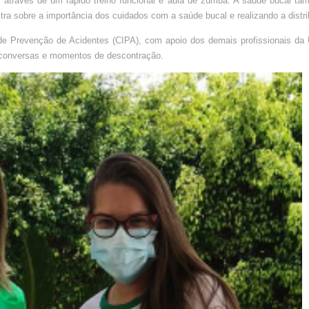
 através de um rápido treino funcional e aula de zumba. A saúde bucal ta
tra sobre a importância dos cuidados com a saúde bucal e realizando a distr
e Prevenção de Acidentes (CIPA), com apoio dos demais profissionais da
e conversas e momentos de descontração.