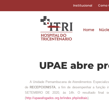
Institucional
Como 
Home
Núcl
UPAE abre pr
A Unidade Pernambucana de Atendimentos Especializados
de
RECEPCIONISTA
, a fim de desempenhar a função in
SETEMBRO DE 2020, às 14h. O resultado final ser
(
http://upaeafogados.org.br/index.php/editais
).