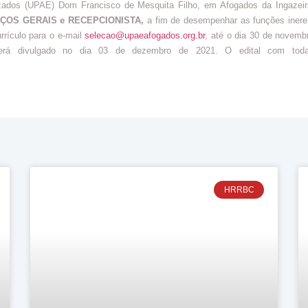
s (UPAE) Dom Francisco de Mesquita Filho, em Afogados da Ingazeira, a
VIÇOS GERAIS e RECEPCIONISTA
,
a fim de desempenhar as funções inere
rículo para o e-mail
selecao@upaeafogados.org.br
, até o dia 30 de novem
l será divulgado no dia 03 de dezembro de 2021. O edital com tod
HRRBC