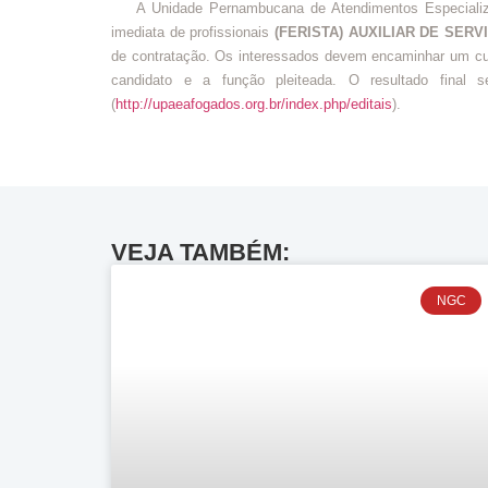
A Unidade Pernambucana de Atendimentos Especializado
imediata de profissionais
(FERISTA) AUXILIAR DE SER
de contratação. Os interessados devem encaminhar um cur
candidato e a função pleiteada. O resultado fina
(
http://upaeafogados.org.br/index.php/editais
).
VEJA TAMBÉM:
NGC