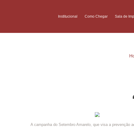
Institucional
Como Chegar
Sala de Im
H
A campanha do Setembro Amarelo, que visa a prevenção ao