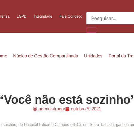
prensa
LGPD
Integridade
Fale Conosco
ome
Núcleo de Gestão Compartilhada
Unidades
Portal da Tr
“Você não está sozinho
administrador
outubro 5, 2021
 suicídio, do Hospital Eduardo Campos (HEC), em Serra Talhada, ganhou um