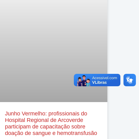
Junho Vermelho: profissionais do
Hospital Regional de Arcoverde
participam de capacitação sobre
doação de sangue e hemotransfusão