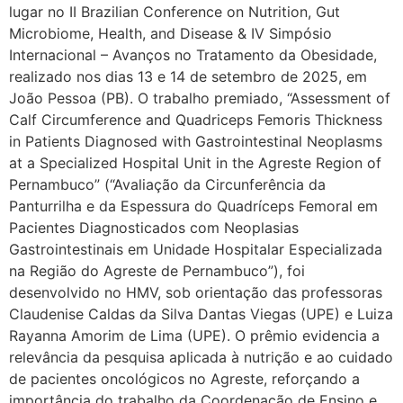
lugar no II Brazilian Conference on Nutrition, Gut
Microbiome, Health, and Disease & IV Simpósio
Internacional – Avanços no Tratamento da Obesidade,
realizado nos dias 13 e 14 de setembro de 2025, em
João Pessoa (PB). O trabalho premiado, “Assessment of
Calf Circumference and Quadriceps Femoris Thickness
in Patients Diagnosed with Gastrointestinal Neoplasms
at a Specialized Hospital Unit in the Agreste Region of
Pernambuco” (“Avaliação da Circunferência da
Panturrilha e da Espessura do Quadríceps Femoral em
Pacientes Diagnosticados com Neoplasias
Gastrointestinais em Unidade Hospitalar Especializada
na Região do Agreste de Pernambuco”), foi
desenvolvido no HMV, sob orientação das professoras
Claudenise Caldas da Silva Dantas Viegas (UPE) e Luiza
Rayanna Amorim de Lima (UPE). O prêmio evidencia a
relevância da pesquisa aplicada à nutrição e ao cuidado
de pacientes oncológicos no Agreste, reforçando a
importância do trabalho da Coordenação de Ensino e