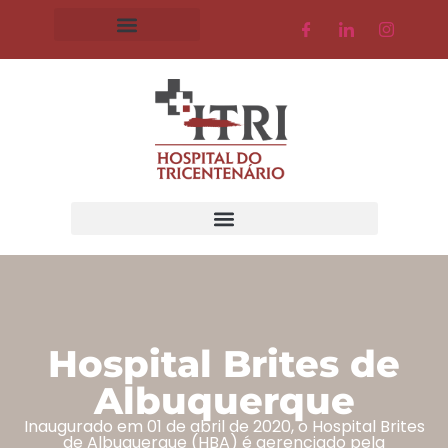
Hospital Brites de
Albuquerque
Inaugurado em 01 de abril de 2020, o Hospital Brites
de Albuquerque (HBA) é gerenciado pela