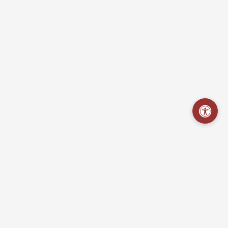
Hospital Mestre Vitalino
Portal da Transparência - Acesso às informações sobre a gestão
da unidade, em cumprimento à Lei de Acesso à Informação.